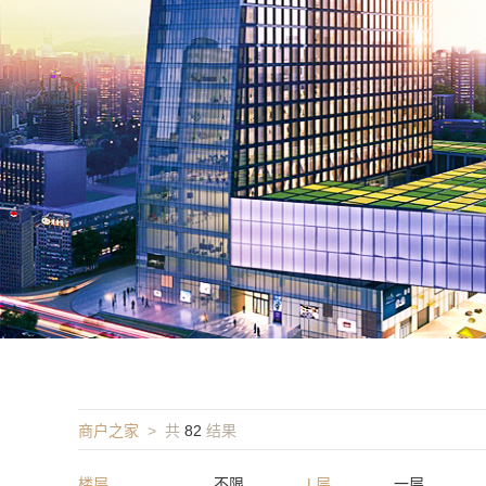
商户之家
> 共
82
结果
楼层
不限
L层
一层