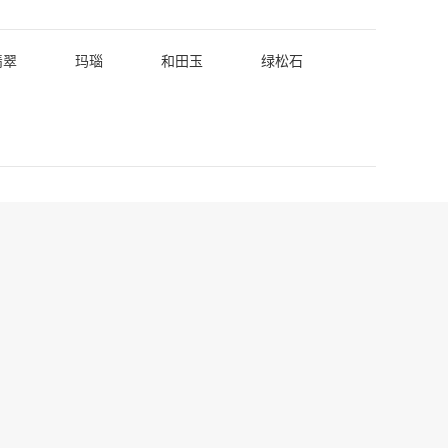
翡翠
玛瑙
和田玉
绿松石