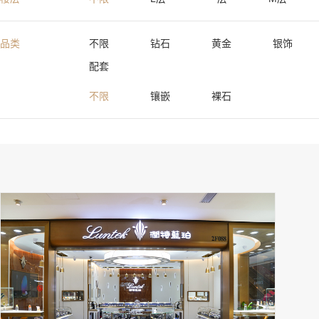
品类
不限
钻石
黄金
银饰
配套
不限
镶嵌
裸石