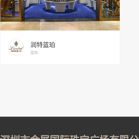
润特蓝珀
蓝珀