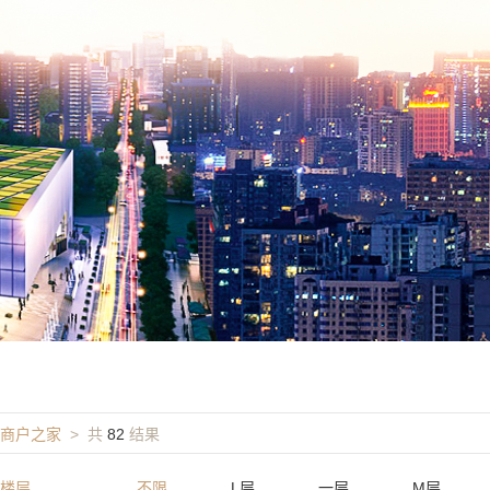
商户之家
> 共
82
结果
楼层
不限
L层
一层
M层