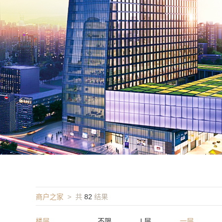
商户之家
> 共
82
结果
楼层
不限
L层
一层