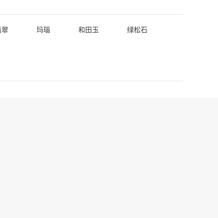
翡翠
玛瑙
和田玉
绿松石